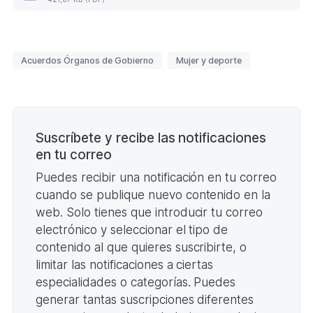
PDF.
complementaria
679,65
(Formato
KB)
PDF.
421,07
Etiquetas
KB)
Acuerdos Órganos de Gobierno
Mujer y deporte
Paginación
Suscríbete y recibe las notificaciones
en tu correo
Puedes recibir una notificación en tu correo
cuando se publique nuevo contenido en la
web. Solo tienes que introducir tu correo
electrónico y seleccionar el tipo de
contenido al que quieres suscribirte, o
limitar las notificaciones a ciertas
especialidades o categorías. Puedes
generar tantas suscripciones diferentes