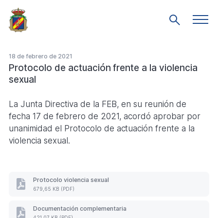
Saltar
al
Men
Mostrar
prin
contenido
búsqueda
principal
18 de febrero de 2021
Protocolo de actuación frente a la violencia
sexual
La Junta Directiva de la FEB, en su reunión de
fecha 17 de febrero de 2021, acordó aprobar por
unanimidad el Protocolo de actuación frente a la
violencia sexual.
Protocolo violencia sexual
Protocolo
679,65 KB (PDF)
violencia
sexual
Documentación complementaria
(Formato
Documentación
421,07 KB (PDF)