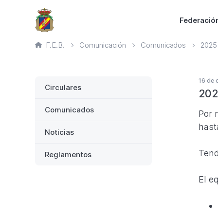
Saltar
Principal
Federació
al
contenido
Ruta
F.E.B.
Comunicación
Comunicados
2025
principal
de
página
actual
Lateral
16 de 
Circulares
202
Comunicados
Por 
hast
Noticias
Tend
Reglamentos
El e