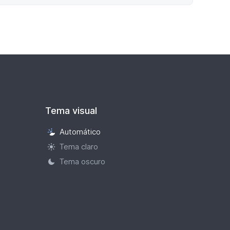
Tema visual
Automático
Selección
Tema claro
de
tema
Tema oscuro
visual