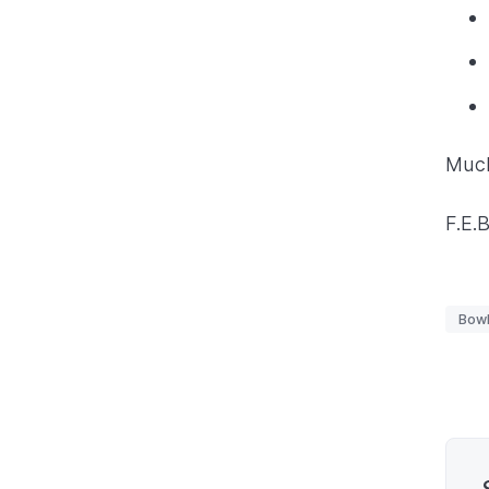
Much
F.E.B
Etiq
Bowl
Pagi