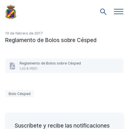
Saltar
al
Men
Mostrar
prin
contenido
búsqueda
principal
10 de febrero de 2017
Reglamento de Bolos sobre Césped
Reglamento de Bolos sobre Césped
Reglamento
1,00 B (PDF)
de
Bolos
sobre
Césped
Etiquetas
(Formato
Bolo Césped
PDF.
1,00
B)
Paginación
Suscríbete y recibe las notificaciones