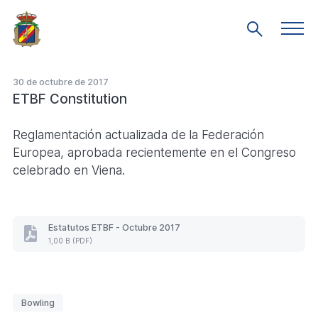
Saltar
al
Men
Mostrar
prin
contenido
búsqueda
principal
30 de octubre de 2017
ETBF Constitution
Reglamentación actualizada de la Federación
Europea, aprobada recientemente en el Congreso
celebrado en Viena.
Estatutos ETBF - Octubre 2017
Estatutos
1,00 B (PDF)
ETBF
-
Octubre
2017
Etiquetas
(Formato
Bowling
PDF.