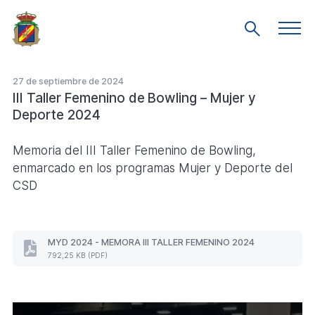
Saltar
al
Men
Mostrar
prin
contenido
búsqueda
principal
27 de septiembre de 2024
III Taller Femenino de Bowling – Mujer y
Deporte 2024
Memoria del III Taller Femenino de Bowling,
enmarcado en los programas Mujer y Deporte del
CSD
MYD 2024 - MEMORA III TALLER FEMENINO 2024
MYD
792,25 KB (PDF)
2024
-
MEMORA
III
TALLER