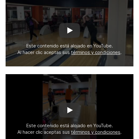
FEMENINO
2024
(Formato
PDF.
792,25
KB)
Reproducir
video
Este contenido está alojado en YouTube.
de
Al hacer clic aceptas sus
términos y condiciones
.
YouTube
(Se
abre
en
una
nueva
pestaña
Reproducir
video
Este contenido está alojado en YouTube.
de
Al hacer clic aceptas sus
términos y condiciones
.
YouTube