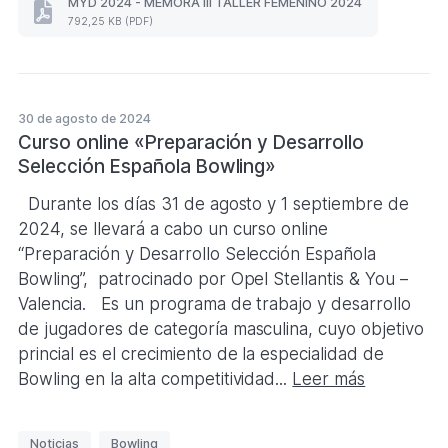
MYD 2024 - MEMORA III TALLER FEMENINO 2024
MYD
q
792,25 KB (PDF)
2024
u
-
MEMORA
e
III
t
TALLER
30 de agosto de 2024
a
FEMENINO
2024
Curso online «Preparación y Desarrollo
s
(Formato
Selección Española Bowling»
PDF.
792,25
Durante los días 31 de agosto y 1 septiembre de
KB)
2024, se llevará a cabo un curso online
“Preparación y Desarrollo Selección Española
Bowling”, patrocinado por Opel Stellantis & You –
Valencia. Es un programa de trabajo y desarrollo
de jugadores de categoría masculina, cuyo objetivo
princial es el crecimiento de la especialidad de
Bowling en la alta competitividad...
Leer más
E
Noticias
Bowling