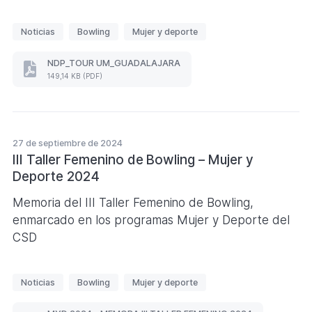
E
Noticias
Bowling
Mujer y deporte
t
i
NDP_TOUR UM_GUADALAJARA
NDP_TOUR
q
149,14 KB (PDF)
UM_GUADALAJARA
u
(Formato
PDF.
e
149,14
t
KB)
27 de septiembre de 2024
a
III Taller Femenino de Bowling – Mujer y
s
Deporte 2024
Memoria del III Taller Femenino de Bowling,
enmarcado en los programas Mujer y Deporte del
CSD
E
Noticias
Bowling
Mujer y deporte
t
i