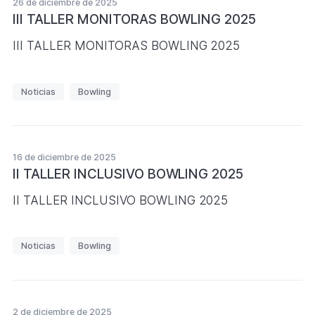
26 de diciembre de 2025
a
III TALLER MONITORAS BOWLING 2025
s
III TALLER MONITORAS BOWLING 2025
E
Noticias
Bowling
t
i
q
u
16 de diciembre de 2025
e
II TALLER INCLUSIVO BOWLING 2025
t
II TALLER INCLUSIVO BOWLING 2025
a
s
E
Noticias
Bowling
t
i
q
u
2 de diciembre de 2025