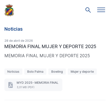
Saltar
al
Men
Mostrar
prin
contenido
búsqueda
principal
Noticias
28 de abril de 2026
MEMORIA FINAL MUJER Y DEPORTE 2025
MEMORIA FINAL MUJER Y DEPORTE 2025
E
Noticias
Bolo Palma
Bowling
Mujer y deporte
t
i
MYD 2025- MEMORIA FINAL
MYD
q
3,01 MB (PDF)
2025-
u
MEMORIA
FINAL
e
(Formato
t
PDF.