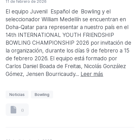
11 de febrero de 2026
a
3,01
MB)
s
El equipo Juvenil Español de Bowling y el
seleccionador William Medellín se encuentran en
Doha-Qatar para representar a nuestro país en el
14th INTERNATIONAL YOUTH FRIENDSHIP
BOWLING CHAMPIONSHIP 2026 por invitación de
la organización, durante los días 9 de febrero a 15
de febrero 2026. El equipo está formado por
Carlos Daniel Boada de Freitas, Nicolás González
Gómez, Jensen Bourricaudy...
Leer más
E
Noticias
Bowling
t
i
()
(Formato
q
.
u
)
e
t