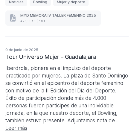
Noticias
Bowling
Mujer y deporte
t
i
MYD MEMORA IV TALLER FEMENINO 2025
MYD
q
428,15 KB (PDF)
MEMORA
u
IV
TALLER
e
FEMENINO
t
2025
9 de junio de 2025
a
(Formato
PDF.
Tour Universo Mujer – Guadalajara
s
428,15
KB)
Iberdrola, pionera en el impulso del deporte
practicado por mujeres. La plaza de Santo Domingo
se convirtió en el epicentro del deporte femenino
con motivo de la II Edición del Día del Deporte.
Éxito de participación donde más de 4.000
personas fueron participes de una inolvidable
jornada, en la que nuestro deporte, el Bowling,
también estuvo presente. Adjuntamos nota de...
Leer más