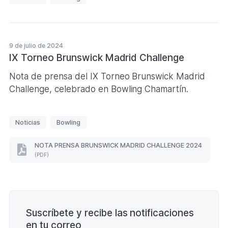
t
i
q
u
9 de julio de 2024
e
IX Torneo Brunswick Madrid Challenge
t
Nota de prensa del IX Torneo Brunswick Madrid
a
Challenge, celebrado en Bowling Chamartín.
s
E
Noticias
Bowling
t
i
NOTA PRENSA BRUNSWICK MADRID CHALLENGE 2024
NOTA
q
(PDF)
PRENSA
u
BRUNSWICK
MADRID
e
Paginación
CHALLENGE
t
2024
a
(Formato
Suscríbete y recibe las notificaciones
PDF.
s
)
en tu correo