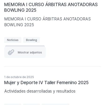
e
MEMORIA I CURSO ÁRBITRAS ANOTADORAS
BOWLING 2025
t
a
MEMORIA I CURSO ÁRBITRAS ANOTADORAS
s
BOWLING 2025
E
Noticias
Bowling
t
i
Mostrar adjuntos
q
u
e
t
1 de octubre de 2025
a
Mujer y Deporte IV Taller Femenino 2025
s
Actividades desarrolladas y resultados
E