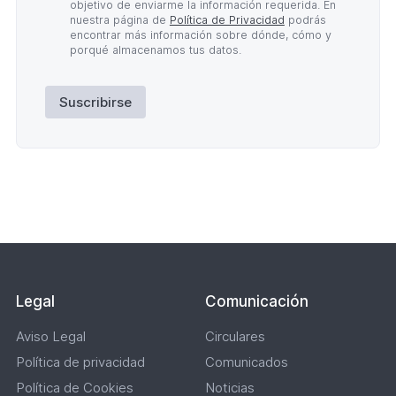
Privacidad
objetivo de enviarme la información requerida. En
*
nuestra página de
Política de Privacidad
podrás
encontrar más información sobre dónde, cómo y
porqué almacenamos tus datos.
Suscribirse
Lateral
Legal
Comunicación
Aviso Legal
Circulares
Política de privacidad
Comunicados
Política de Cookies
Noticias