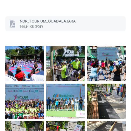
NDP_TOUR UM_GUADALAJARA
NDP_TOUR
149,14 KB (PDF)
UM_GUADALAJARA
(Formato
PDF.
149,14
KB)