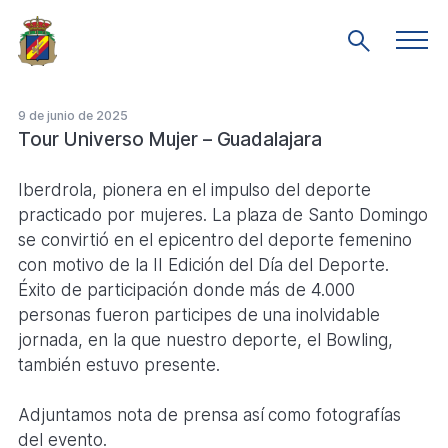
Saltar
al
Men
Mostrar
prin
contenido
búsqueda
principal
9 de junio de 2025
Tour Universo Mujer – Guadalajara
Iberdrola, pionera en el impulso del deporte
practicado por mujeres. La plaza de Santo Domingo
se convirtió en el epicentro del deporte femenino
con motivo de la II Edición del Día del Deporte.
Éxito de participación donde más de 4.000
personas fueron participes de una inolvidable
jornada, en la que nuestro deporte, el Bowling,
también estuvo presente.
Adjuntamos nota de prensa así como fotografías
del evento.