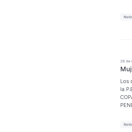
E
Noti
t
i
q
u
e
26 de 
t
Muj
a
s
Los 
la P
COPA
PEN
E
Noti
t