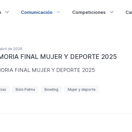
n
Comunicación
Competiciones
Ca
o
abril de 2026
ORIA FINAL MUJER Y DEPORTE 2025
ma
ORIA FINAL MUJER Y DEPORTE 2025
cias
Bolo Palma
Bowling
Mujer y deporte