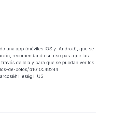
do una app (móviles IOS y Android), que se
uación, recomendando su uso para que las
 través de ella y para que se puedan ver los
ados-de-bolos/id1610548244
o.marcos&hl=es&gl=US