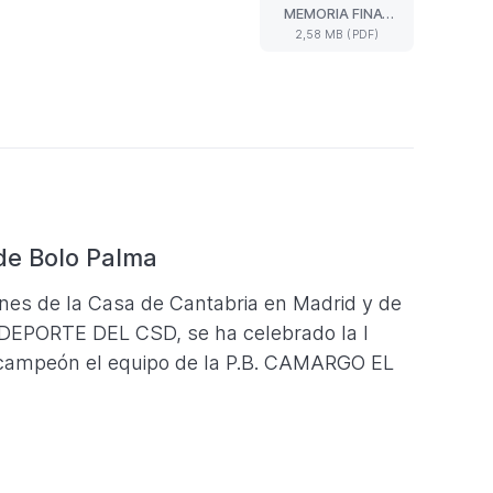
MYD
MEMORIA FINAL
2023
TODAS LAS
2,58 MB (PDF)
-
ACTIVIDADES
MEMORIA
FINAL
TODAS
LAS
ACTIVIDADES
(Formato
PDF.
2,58
MB)
de Bolo Palma
ones de la Casa de Cantabria en Madrid y de
 DEPORTE DEL CSD, se ha celebrado la I
mpeón el equipo de la P.B. CAMARGO EL