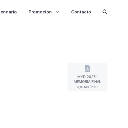
lendario
Promoción
Contacto
Mostrar
búsqueda
MYD 2025-
MYD
MEMORIA FINAL
2025-
3,01 MB (PDF)
MEMORIA
FINAL
(Formato
PDF.
3,01
MB)