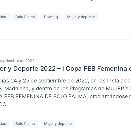
cias
Bolo Palma
Bowling
Mujer y deporte
septiembre de 2022
er y Deporte 2022 – I Copa FEB Femenina 
días 24 y 25 de septiembre de 2022, en las Instalaci
.B. Madrileña, y dentro de los Programas de MUJER Y
 FEB FEMENINA DE BOLO PALMA, proclamándose ca
DO.
cias
Bolo Palma
Mujer y deporte