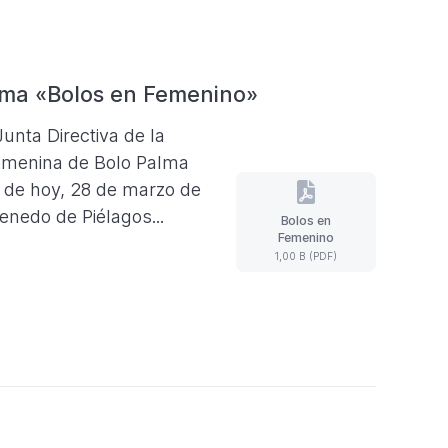
lma «Bolos en Femenino»
unta Directiva de la
Femenina de Bolo Palma
a de hoy, 28 de marzo de
Renedo de Piélagos...
Bolos en
Bolos
Femenino
en
1,00 B (PDF)
Femenino
(Formato
PDF.
1,00
B)