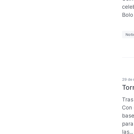
cele
Bolo
E
Noti
t
i
q
u
e
29 de 
t
Tor
a
s
Tras
Con 
base
para
las..