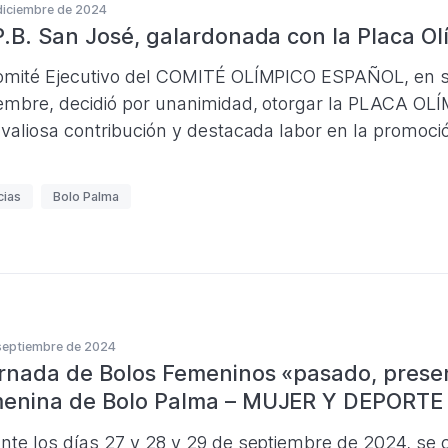
diciembre de 2024
P.B. San José, galardonada con la Placa Ol
omité Ejecutivo del COMITÉ OLÍMPICO ESPAÑOL, en su
embre, decidió por unanimidad, otorgar la PLACA OLÍ
 valiosa contribución y destacada labor en la promoci
cias
Bolo Palma
septiembre de 2024
ornada de Bolos Femeninos «pasado, present
enina de Bolo Palma – MUJER Y DEPORTE
nte los días 27 y 28 y 29 de septiembre de 2024, se c