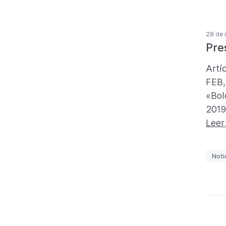
u
e
28 de 
t
Pre
a
s
Artí
FEB,
«Bol
2019
Leer
E
Noti
t
i
q
u
e