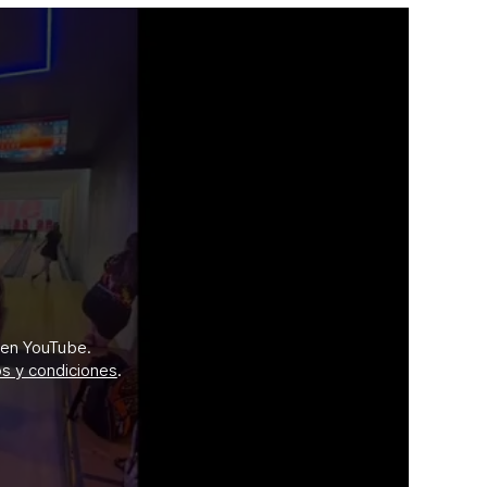
ucir
 en YouTube.
de
s y condiciones
.
YouTube
(Se
abre
en
una