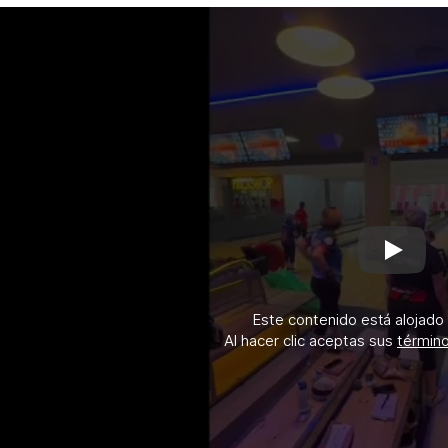
(Formato
PDF.
428,15
KB)
Reprod
video
Este contenido está alojado
Al hacer clic aceptas sus
término