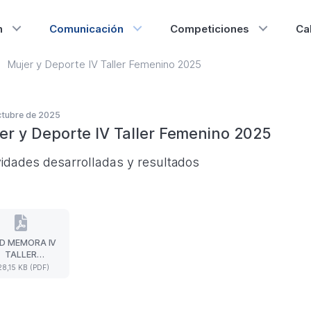
n
Comunicación
Competiciones
Ca
Mujer y Deporte IV Taller Femenino 2025
ctubre de 2025
er y Deporte IV Taller Femenino 2025
vidades desarrolladas y resultados
D MEMORA IV
MYD
TALLER
MEMORA
MENINO 2025
8,15 KB (PDF)
IV
TALLER
FEMENINO
2025