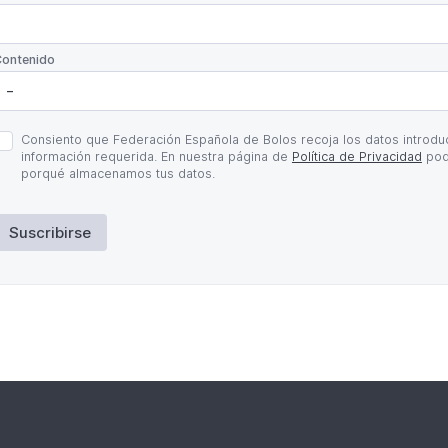
*
ontenido
olítica
Consiento que Federación Española de Bolos recoja los datos introduc
e
información requerida. En nuestra página de
Política de Privacidad
pod
rivacidad
porqué almacenamos tus datos.
Suscribirse