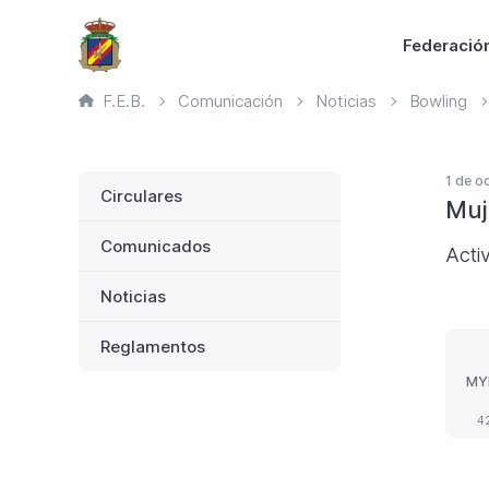
Saltar
Principal
Federació
al
contenido
Ruta
F.E.B.
Comunicación
Noticias
Bowling
principal
de
página
actual
Lateral
1 de o
Circulares
Muj
Comunicados
Acti
Noticias
Reglamentos
MY
FE
42